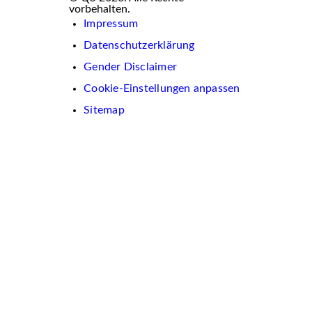
vorbehalten.
Impressum
Datenschutzerklärung
Gender Disclaimer
Cookie-Einstellungen anpassen
Sitemap
Wir
verwenden
auf
dieser
Website
Cookies.
Diese
dienen
dazu,