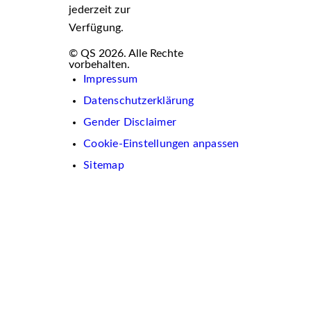
jederzeit zur
Verfügung.
© QS 2026. Alle Rechte
vorbehalten.
Impressum
Datenschutzerklärung
Gender Disclaimer
Cookie-Einstellungen anpassen
Sitemap
Wir
verwenden
auf
dieser
Website
Cookies.