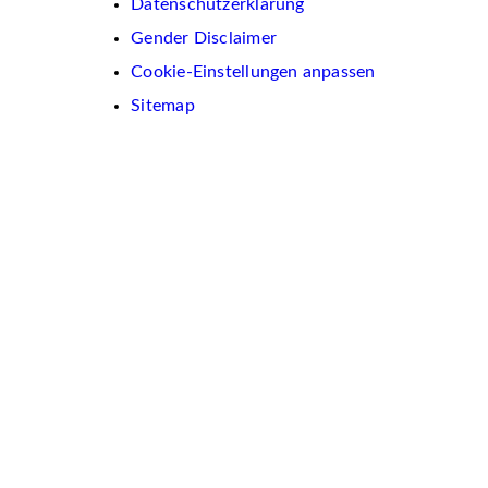
Datenschutzerklärung
Gender Disclaimer
Cookie-Einstellungen anpassen
Sitemap
Wir
verwenden
auf
dieser
Website
Cookies.
Diese
dienen
dazu,
Inhalte
und