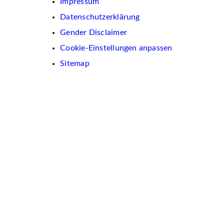
Impressum
Datenschutzerklärung
Gender Disclaimer
Cookie-Einstellungen anpassen
Sitemap
Wir
verwenden
auf
dieser
Website
Cookies.
Diese
dienen
dazu,
Inhalte