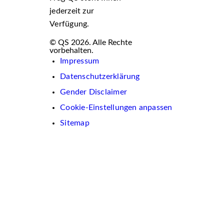
jederzeit zur
Verfügung.
© QS 2026. Alle Rechte
vorbehalten.
Impressum
Datenschutzerklärung
Gender Disclaimer
Cookie-Einstellungen anpassen
Sitemap
Wir
verwenden
auf
dieser
Website
Cookies.