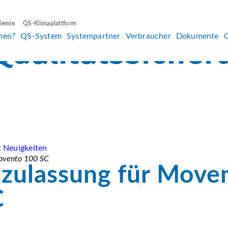
demie
QS-Klimaplattform
hen?
QS-System
Systempartner
Verbraucher
Dokumente
:
Neuigkeiten
Movento 100 SC
lzulassung für Move
C