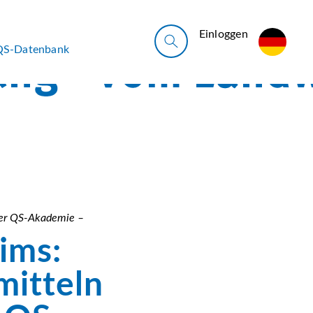
Ein­log­gen
QS-Datenbank
 der QS-Akademie –
ims:
mitteln