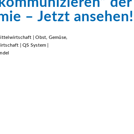
 kommunizieren“ der
ie – Jetzt ansehen!
ittelwirtschaft | Obst, Gemüse,
irtschaft | QS System |
andel