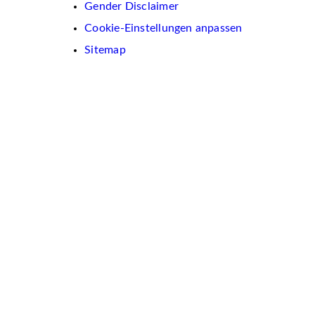
Gender Disclaimer
Cookie-Einstellungen anpassen
Sitemap
Wir
verwenden
auf
dieser
Website
Cookies.
Diese
dienen
dazu,
Inhalte
und
Anzeigen