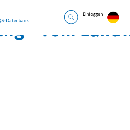
Ein­log­gen
QS-Datenbank