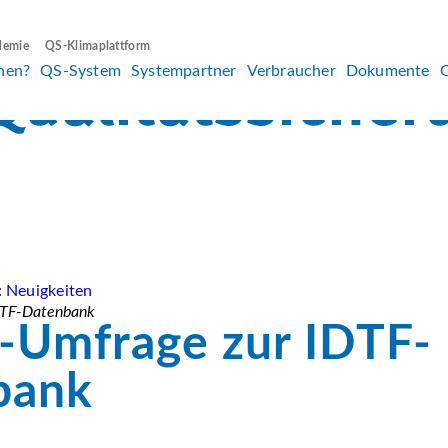
demie
QS-Klimaplattform
hen?
QS-System
Systempartner
Verbraucher
Dokumente
:
Neuigkeiten
DTF-Datenbank
-Umfrage zur IDTF-
bank