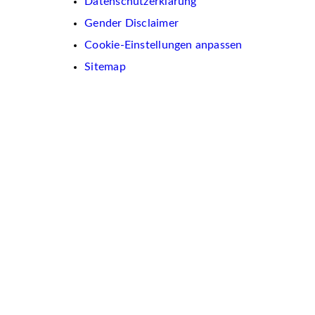
Datenschutzerklärung
Gender Disclaimer
Cookie-Einstellungen anpassen
Sitemap
Wir
verwenden
auf
dieser
Website
Cookies.
Diese
dienen
dazu,
Inhalte
und
Anzeigen