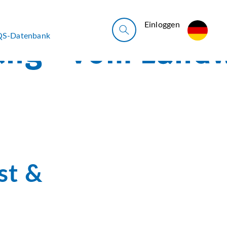
Ein­log­gen
QS-Datenbank
st &