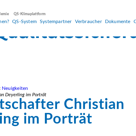
demie
QS-Klimaplattform
hen?
QS-System
Systempartner
Verbraucher
Dokumente
:
Neuigkeiten
an Deyerling im Porträt
schafter Christian
ing im Porträt