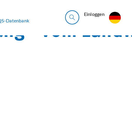
Ein­log­gen
QS-Datenbank