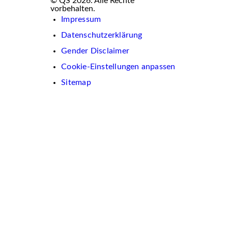
© QS 2026. Alle Rechte
vorbehalten.
Impressum
Datenschutzerklärung
Gender Disclaimer
Cookie-Einstellungen anpassen
Sitemap
Wir
verwenden
auf
dieser
Website
Cookies.
Diese
dienen
dazu,