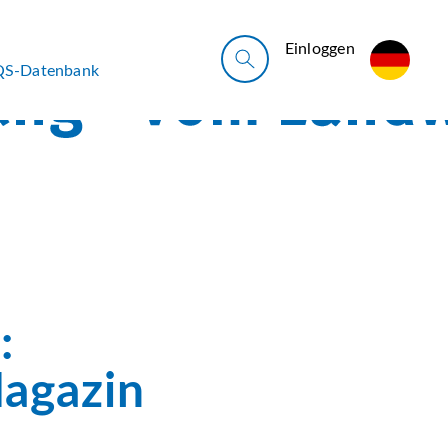
Ein­log­gen
QS-Datenbank
:
Magazin