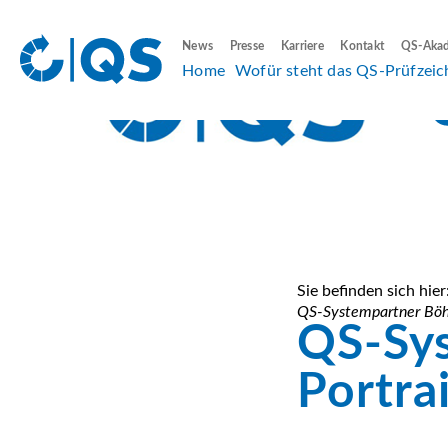
News
Presse
Karriere
Kontakt
QS-Aka
Home
Wofür steht das QS-Prüfzeic
Sie befinden sich hier
QS-Systempartner Böhm
QS-Sy
Portra