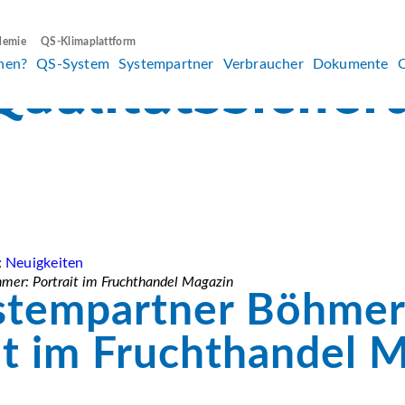
demie
QS-Klimaplattform
hen?
QS-System
Systempartner
Verbraucher
Dokumente
:
Neuigkeiten
er: Portrait im Fruchthandel Magazin
stempartner Böhmer
it im Fruchthandel 