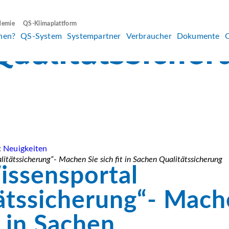
demie
QS-Klimaplattform
hen?
QS-System
Systempartner
Verbraucher
Dokumente
:
Neuigkeiten
itätssicherung“- Machen Sie sich fit in Sachen Qualitätssicherung
ssensportal
ätssicherung“- Mach
t in Sachen