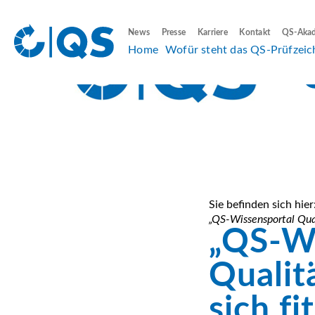
News
Presse
Karriere
Kontakt
QS-Aka
Home
Wofür steht das QS-Prüfzeic
Sie befinden sich hier
„QS-Wissensportal Qual
„QS-Wi
Qualit
sich fi