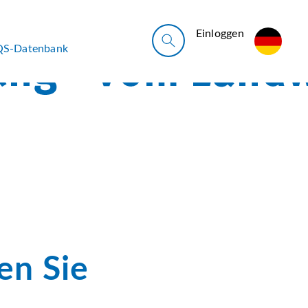
Ein­log­gen
QS-Datenbank
en Sie