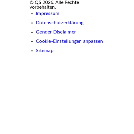
© QS 2026. Alle Rechte
vorbehalten.
Impressum
Datenschutzerklärung
Gender Disclaimer
Cookie-Einstellungen anpassen
Sitemap
Wir
verwenden
auf
dieser
Website
Cookies.
Diese
dienen
dazu,