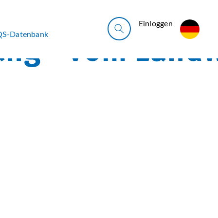
Ein­log­gen
QS-Datenbank