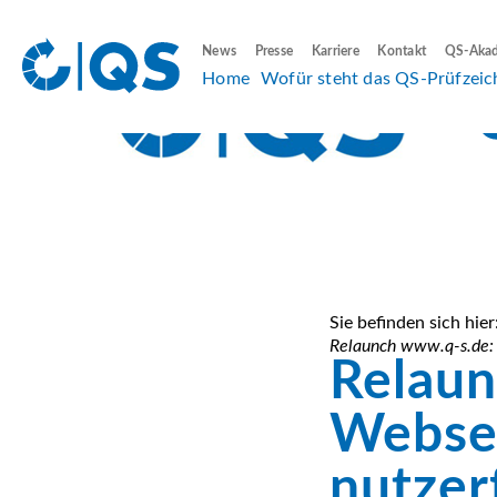
News
Presse
Karriere
Kontakt
QS-Aka
Home
Wofür steht das QS-Prüfzeic
Sie befinden sich hier
Relaunch www.q-s.de: 
Relaun
Websei
nutzer