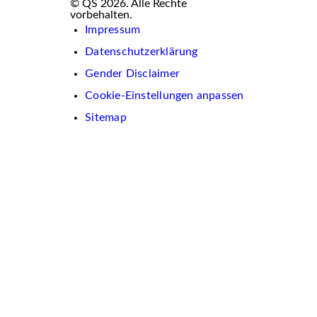
© QS 2026. Alle Rechte
vorbehalten.
Impressum
Datenschutzerklärung
Gender Disclaimer
Cookie-Einstellungen anpassen
Sitemap
Wir
verwenden
auf
dieser
Website
Cookies.
Diese
dienen
dazu,