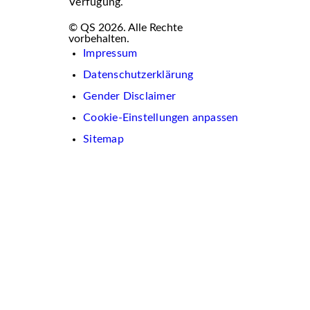
Verfügung.
© QS 2026. Alle Rechte
vorbehalten.
Impressum
Datenschutzerklärung
Gender Disclaimer
Cookie-Einstellungen anpassen
Sitemap
Wir
verwenden
auf
dieser
Website
Cookies.
Diese