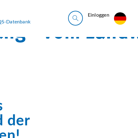
Ein­log­gen
QS-Datenbank
s
 der
en!