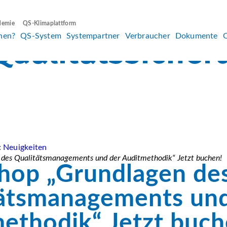
demie
QS-Klimaplattform
hen?
QS-System
Systempartner
Verbraucher
Dokumente
:
Neuigkeiten
des Qualitätsmanagements und der Auditmethodik“ Jetzt buchen!
hop „Grundlagen de
ätsmanagements und
ethodik“ Jetzt buch