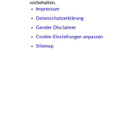
vorbehalten.
Impressum
Datenschutzerklärung
Gender Disclaimer
Cookie-Einstellungen anpassen
Sitemap
Wir
verwenden
auf
dieser
Website
Cookies.
Diese
dienen
dazu,