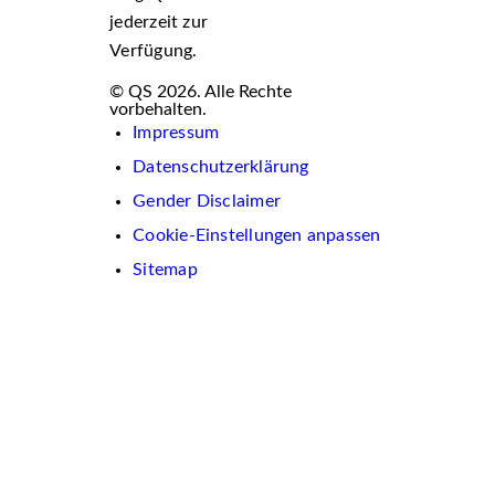
jederzeit zur
Verfügung.
© QS 2026. Alle Rechte
vorbehalten.
Impressum
Datenschutzerklärung
Gender Disclaimer
Cookie-Einstellungen anpassen
Sitemap
Wir
verwenden
auf
dieser
Website
Cookies.