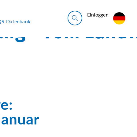
Ein­log­gen
QS-Datenbank
e:
Januar