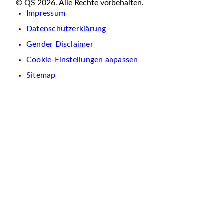
© QS 2026. Alle Rechte vorbehalten.
Impressum
Datenschutzerklärung
Gender Disclaimer
Cookie-Einstellungen anpassen
Sitemap
Wir
verwenden
auf
dieser
Website
Cookies.
Diese
dienen
dazu,