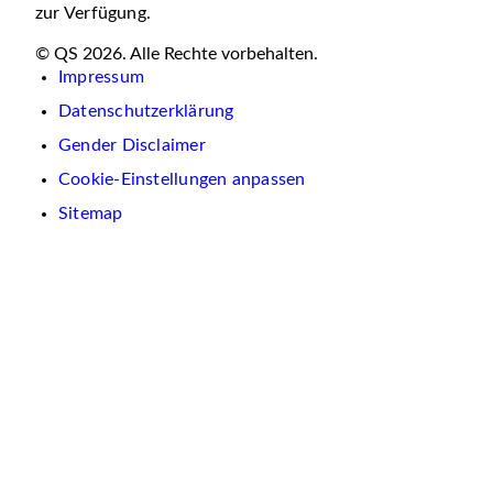
zur Verfügung.
© QS 2026. Alle Rechte vorbehalten.
Impressum
Datenschutzerklärung
Gender Disclaimer
Cookie-Einstellungen anpassen
Sitemap
Wir
verwenden
auf
dieser
Website
Cookies.
Diese
dienen