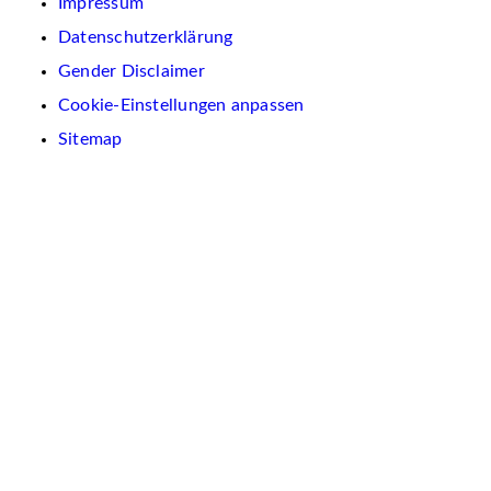
Impressum
Datenschutzerklärung
Gender Disclaimer
Cookie-Einstellungen anpassen
Sitemap
Wir
verwenden
auf
dieser
Website
Cookies.
Diese
dienen
dazu,
Inhalte