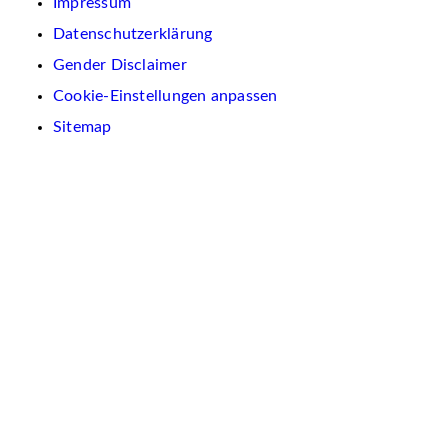
Impressum
Datenschutzerklärung
Gender Disclaimer
Cookie-Einstellungen anpassen
Sitemap
Wir
verwenden
auf
dieser
Website
Cookies.
Diese
dienen
dazu,
Inhalte