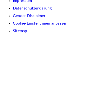
Impressum
Datenschutzerklärung
Gender Disclaimer
Cookie-Einstellungen anpassen
Sitemap
Wir
verwenden
auf
dieser
Website
Cookies.
Diese
dienen
dazu,
Inhalte