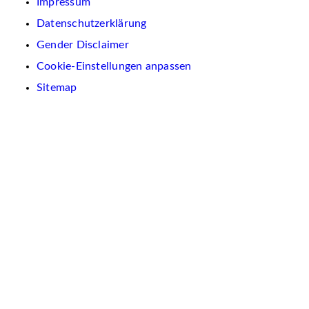
Impressum
Datenschutzerklärung
Gender Disclaimer
Cookie-Einstellungen anpassen
Sitemap
Wir
verwenden
auf
dieser
Website
Cookies.
Diese
dienen
dazu,
Inhalte