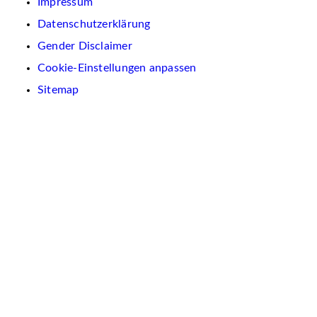
Impressum
Datenschutzerklärung
Gender Disclaimer
Cookie-Einstellungen anpassen
Sitemap
Wir
verwenden
auf
dieser
Website
Cookies.
Diese
dienen
dazu,
Inhalte