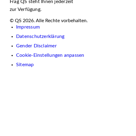
Frag QS steht Ihnen jederzeit
zur Verfügung.
© QS 2026. Alle Rechte vorbehalten.
Impressum
Datenschutzerklärung
Gender Disclaimer
Cookie-Einstellungen anpassen
Sitemap
Wir
verwenden
auf
dieser
Website
Cookies.
Diese