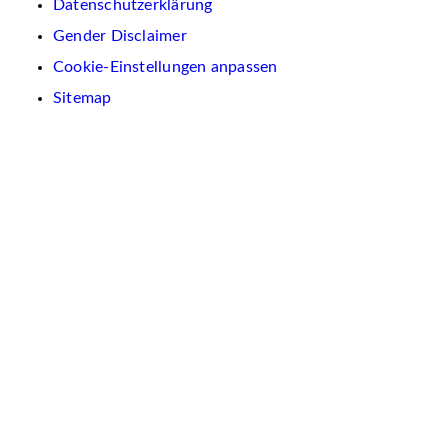
Datenschutzerklärung
Gender Disclaimer
Cookie-Einstellungen anpassen
Sitemap
Wir
verwenden
auf
dieser
Website
Cookies.
Diese
dienen
dazu,
Inhalte
und