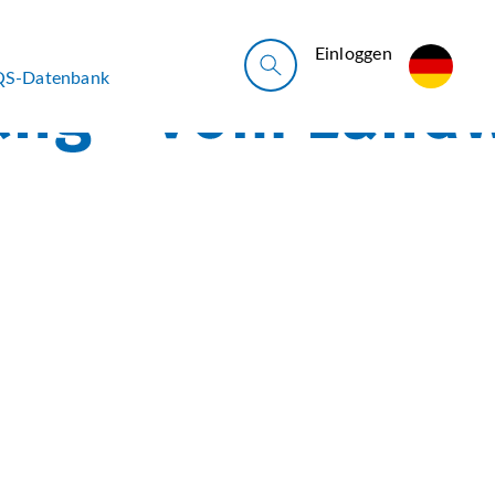
Ein­log­gen
QS-Datenbank