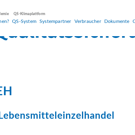
demie
QS-Klimaplattform
hen?
QS-System
Systempartner
Verbraucher
Dokumente
LEH
 Lebensmitteleinzelhandel