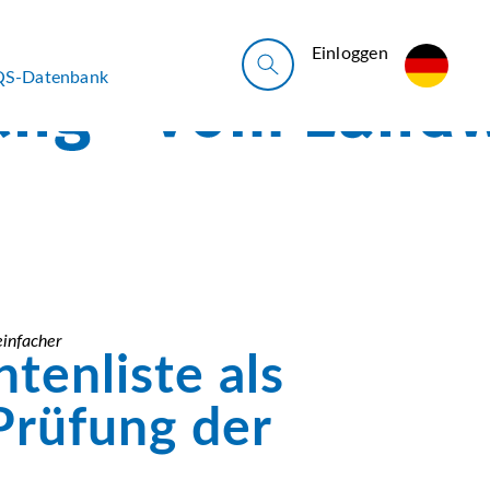
Ein­log­gen
QS-Datenbank
einfacher
tenliste als
Prüfung der