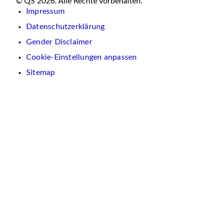
© QS 2026. Alle Rechte vorbehalten.
Impressum
Datenschutzerklärung
Gender Disclaimer
Cookie-Einstellungen anpassen
Sitemap
Wir
verwenden
auf
dieser
Website
Cookies.
Diese
dienen
dazu,