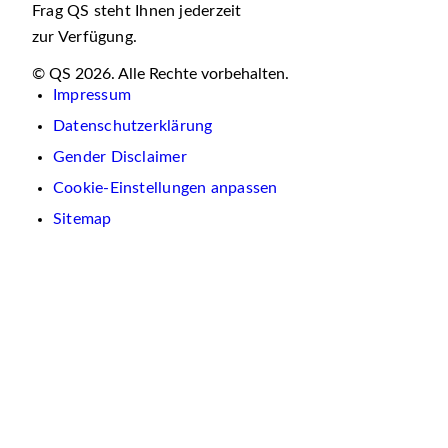
Frag QS steht Ihnen jederzeit
zur Verfügung.
© QS 2026. Alle Rechte vorbehalten.
Impressum
Datenschutzerklärung
Gender Disclaimer
Cookie-Einstellungen anpassen
Sitemap
Wir
verwenden
auf
dieser
Website
Cookies.
Diese