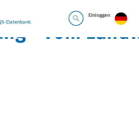
Ein­log­gen
QS-Datenbank