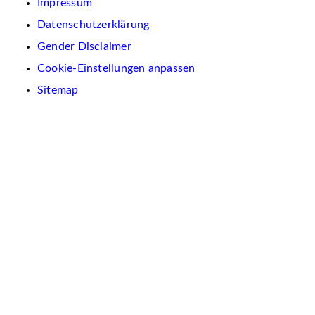
Impressum
Datenschutzerklärung
Gender Disclaimer
Cookie-Einstellungen anpassen
Sitemap
Wir
verwenden
auf
dieser
Website
Cookies.
Diese
dienen
dazu,
Inhalte