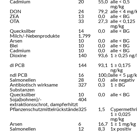
Cadmium
20
55,0
alle < 0,5
mg/kg
DON
24
79,2
alle < 4 mg/
ZEA
13
0,0
alle < BG
OTA
33
27,3
alle < 0,125
mg/kg
Quecksilber
14
0,0
alle < BG
Milch/-Nebenprodukte
1.799
Arsen
10
0,0
alle < BG
Blei
10
0,0
alle < BG
Cadmium
10
0,0
alle < BG
Dioxine
140
93,6
1 ≥ 0,25 ng/
dl PCB
144
93,1
1 ≥ 0,175
ng/kg
ndl PCB
16
100,0
alle < 5 µg/
Salmonellen
28
0,0
alle negativ
Antibiotisch wirksame
327
0,3
1 ≥ BG
Substanzen
Quecksilber
10
0,0
alle < BG
Soja(bohnen)/-
404
extraktionsschrot, dampferhitzt
Pflanzenschutzmittelrückstände
325
1,5
Cypermethr
1 ≥ 0,025
mg/kg
Arsen
6
16,7
1 ≥ 1 mg/kg
Salmonellen
12
8,3
1x positiv