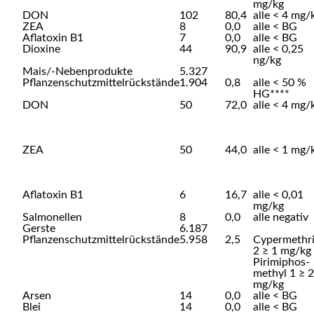
mg/kg
DON
102
80,4
alle < 4 mg/
ZEA
8
0,0
alle < BG
Aflatoxin B1
7
0,0
alle < BG
Dioxine
44
90,9
alle < 0,25
ng/kg
Mais/-Nebenprodukte
5.327
Pflanzenschutzmittelrückstände
1.904
0,8
alle < 50 %
HG****
DON
50
72,0
alle < 4 mg/
ZEA
50
44,0
alle < 1 mg/
Aflatoxin B1
6
16,7
alle < 0,01
mg/kg
Salmonellen
8
0,0
alle negativ
Gerste
6.187
Pflanzenschutzmittelrückstände
5.958
2,5
Cypermethr
2 ≥ 1 mg/kg
Pirimiphos-
methyl 1 ≥ 2
mg/kg
Arsen
14
0,0
alle < BG
Blei
14
0,0
alle < BG