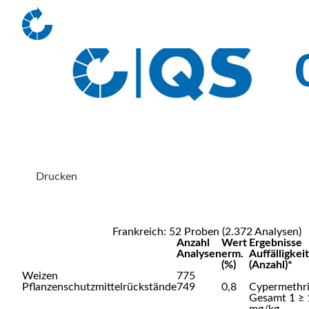
Drucken
Frankreich: 52 Proben (2.372 Analysen)
Anzahl
Wert
Ergebnisse
Analysen
erm.
Auffälligkei
(%)
(Anzahl)*
Weizen
775
Pflanzenschutzmittelrückstände
749
0,8
Cypermethri
Gesamt 1 ≥ 