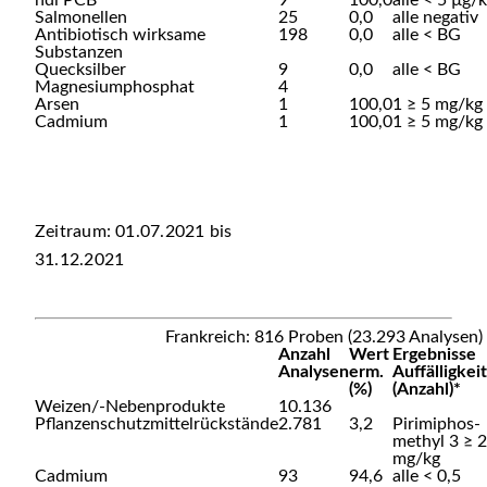
ndl PCB
9
100,0
alle < 5 µg/
Salmonellen
25
0,0
alle negativ
Antibiotisch wirksame
198
0,0
alle < BG
Substanzen
Quecksilber
9
0,0
alle < BG
Magnesiumphosphat
4
Arsen
1
100,0
1 ≥ 5 mg/kg
Cadmium
1
100,0
1 ≥ 5 mg/kg
Zeitraum: 01.07.2021 bis
31.12.2021
Frankreich: 816 Proben (23.293 Analysen)
Anzahl
Wert
Ergebnisse
Analysen
erm.
Auffälligkei
(%)
(Anzahl)*
Weizen/-Nebenprodukte
10.136
Pflanzenschutzmittelrückstände
2.781
3,2
Pirimiphos-
methyl 3 ≥ 2
mg/kg
Cadmium
93
94,6
alle < 0,5