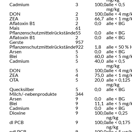
mg/kg
Cadmium
3
100,0
alle < 0,5
mg/kg
DON
2
100,0
alle < 4 mg/
ZEA
3
66,7
alle < 1 mg/
Aflatoxin B1
2
0,0
alle < BG
Mais
61
Pflanzenschutzmittelrückstände
55
0,0
alle < BG
Aflatoxin B1
2
0,0
alle < BG
Gerste
957
Pflanzenschutzmittelrückstände
922
1,8
alle < 50 %
Arsen
5
0,0
alle < BG
Blei
5
60,0
alle < 5 mg/
Cadmium
5
40,0
alle < 0,5
mg/kg
DON
5
100,0
alle < 4 mg/
ZEA
4
75,0
alle < 1 mg/
OTA
5
20,0
alle < 0,125
mg/kg
Quecksilber
5
0,0
alle < BG
Milch/-nebenprodukte
344
Arsen
9
0,0
alle < BG
Blei
9
11,1
alle < 5 mg/
Cadmium
9
0,0
alle < BG
Dioxine
9
100,0
alle < 0,25
ng/kg
dl PCB
9
100,0
alle < 0,175
ng/kg