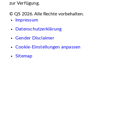
zur Verfügung.
© QS 2026. Alle Rechte vorbehalten.
Impressum
Datenschutzerklärung
Gender Disclaimer
Cookie-Einstellungen anpassen
Sitemap
Wir
verwenden
auf
dieser
Website
Cookies.
Diese
dienen