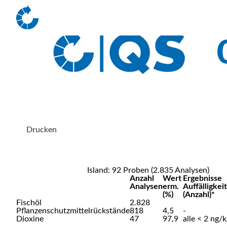
Drucken
Island: 92 Proben (2.835 Analysen)
Anzahl
Wert
Ergebnisse
Analysen
erm.
Auffälligkei
(%)
(Anzahl)*
Fischöl
2.828
Pflanzenschutzmittelrückstände
818
4,5
-
Dioxine
47
97,9
alle < 2 ng/