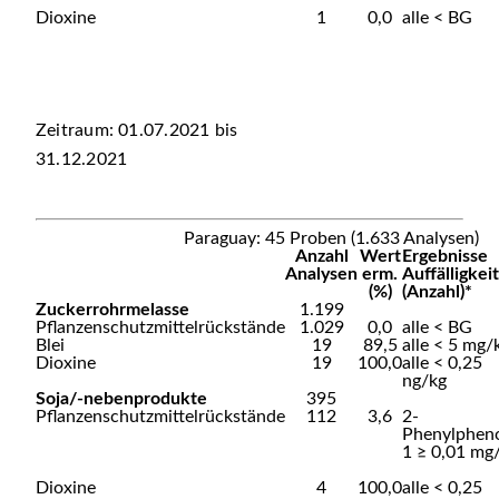
Dioxine
1
0,0
alle < BG
Zeitraum: 01.07.2021 bis
31.12.2021
Paraguay: 45 Proben (1.633 Analysen)
Anzahl
Wert
Ergebnisse
Analysen
erm.
Auffälligkei
(%)
(Anzahl)*
Zuckerrohrmelasse
1.199
Pflanzenschutzmittelrückstände
1.029
0,0
alle < BG
Blei
19
89,5
alle < 5 mg/
Dioxine
19
100,0
alle < 0,25
ng/kg
Soja/-nebenprodukte
395
Pflanzenschutzmittelrückstände
112
3,6
2-
Phenylphen
1 ≥ 0,01 mg
Dioxine
4
100,0
alle < 0,25