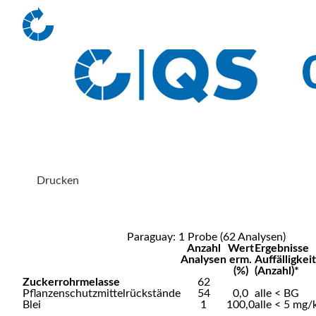
Drucken
Paraguay: 1 Probe (62 Analysen)
Anzahl
Wert
Ergebnisse
Analysen
erm.
Auffälligkei
(%)
(Anzahl)*
Zuckerrohrmelasse
62
Pflanzenschutzmittelrückstände
54
0,0
alle < BG
Blei
1
100,0
alle < 5 mg/