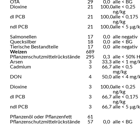
OTA
29
0,0
alle < BG
Dioxine
21
100,0
alle < 0,25
ng/kg
dl PCB
21
100,0
alle < 0,175
ng/kg
ndl PCB
21
100,0
alle < 5 µg/
Salmonellen
17
0,0
alle negativ
Quecksilber
18
0,0
alle < BG
Tierische Bestandteile
17
0,0
alle negativ
Weizen
689
Pflanzenschutzmittelrückstände
295
0,3
alle < 50% 
Arsen
3
33,3
alle < 1 mg/
Cadmium
3
66,7
alle < 0,5
mg/kg
DON
4
50,0
alle < 4 mg/
Dioxine
3
100,0
alle < 0,25
ng/kg
dl PCB
3
66,7
alle < 0,175
ng/kg
ndl PCB
3
66,7
alle < 5 µg/
Pflanzenöl oder Pflanzenfett
61
Pflanzenschutzmittelrückstände
57
0,0
alle < BG