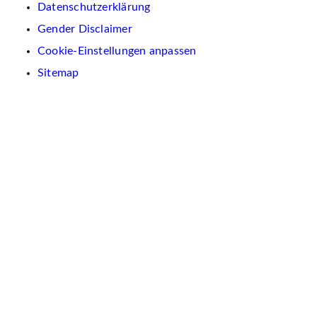
Datenschutzerklärung
Gender Disclaimer
Cookie-Einstellungen anpassen
Sitemap
Wir
verwenden
auf
dieser
Website
Cookies.
Diese
dienen
dazu,
Inhalte
und