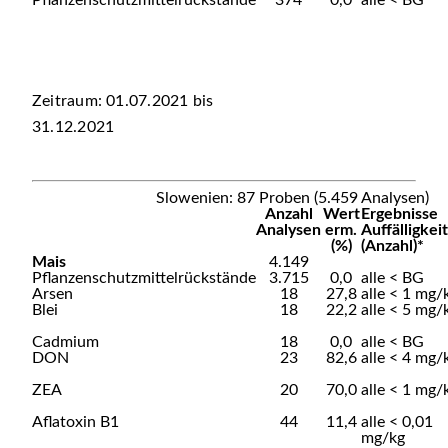
Pflanzenschutzmittelrückstände
374
0,0
alle < BG
Zeitraum: 01.07.2021 bis
31.12.2021
Slowenien: 87 Proben (5.459 Analysen)
Anzahl
Wert
Ergebnisse
Analysen
erm.
Auffälligkei
(%)
(Anzahl)*
Mais
4.149
Pflanzenschutzmittelrückstände
3.715
0,0
alle < BG
Arsen
18
27,8
alle < 1 mg/
Blei
18
22,2
alle < 5 mg/
Cadmium
18
0,0
alle < BG
DON
23
82,6
alle < 4 mg/
ZEA
20
70,0
alle < 1 mg/
Aflatoxin B1
44
11,4
alle < 0,01
mg/kg