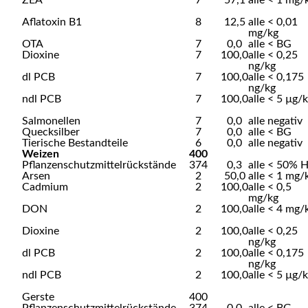
ZEA
7
57,1
alle < 1 mg/
Aflatoxin B1
8
12,5
alle < 0,01
mg/kg
OTA
7
0,0
alle < BG
Dioxine
7
100,0
alle < 0,25
ng/kg
dl PCB
7
100,0
alle < 0,175
ng/kg
ndl PCB
7
100,0
alle < 5 µg/
Salmonellen
7
0,0
alle negativ
Quecksilber
7
0,0
alle < BG
Tierische Bestandteile
6
0,0
alle negativ
Weizen
400
Pflanzenschutzmittelrückstände
374
0,3
alle < 50% 
Arsen
2
50,0
alle < 1 mg/
Cadmium
2
100,0
alle < 0,5
mg/kg
DON
2
100,0
alle < 4 mg/
Dioxine
2
100,0
alle < 0,25
ng/kg
dl PCB
2
100,0
alle < 0,175
ng/kg
ndl PCB
2
100,0
alle < 5 µg/
Gerste
400