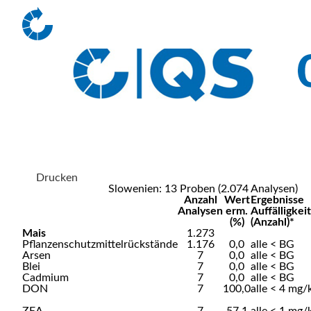
Drucken
Slowenien: 13 Proben (2.074 Analysen)
Anzahl
Wert
Ergebnisse
Analysen
erm.
Auffälligkei
(%)
(Anzahl)*
Mais
1.273
Pflanzenschutzmittelrückstände
1.176
0,0
alle < BG
Arsen
7
0,0
alle < BG
Blei
7
0,0
alle < BG
Cadmium
7
0,0
alle < BG
DON
7
100,0
alle < 4 mg/