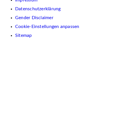
Impressum
Datenschutzerklärung
Gender Disclaimer
Cookie-Einstellungen anpassen
Sitemap
Wir
verwenden
auf
dieser
Website
Cookies.
Diese
dienen
dazu,
Inhalte