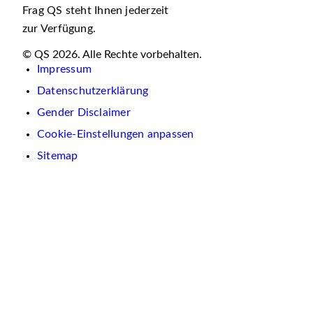
Frag QS steht Ihnen jederzeit
zur Verfügung.
© QS 2026. Alle Rechte vorbehalten.
Impressum
Datenschutzerklärung
Gender Disclaimer
Cookie-Einstellungen anpassen
Sitemap
Wir
verwenden
auf
dieser
Website
Cookies.
Diese