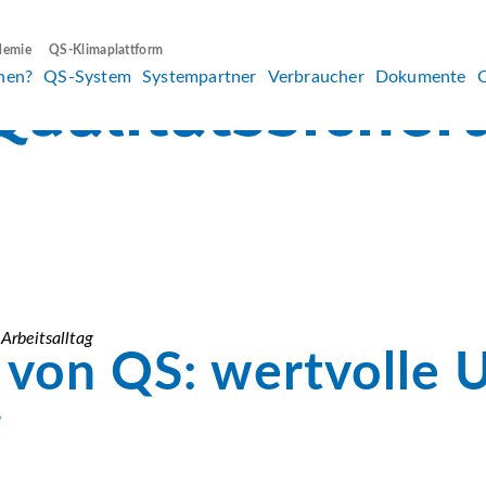
demie
QS-Klimaplattform
hen?
QS-System
Systempartner
Verbraucher
Dokumente
Arbeitsalltag
s von QS: wertvolle 
g