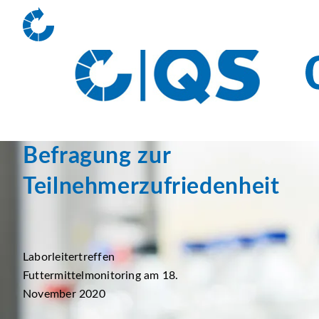
Befragung zur
Teilnehmerzufriedenheit
Laborleitertreffen
Futtermittelmonitoring am 18.
November 2020