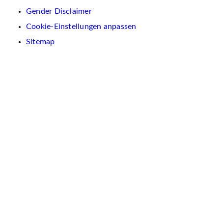
Gender Disclaimer
Cookie-Einstellungen anpassen
Sitemap
Wir
verwenden
auf
dieser
Website
Cookies.
Diese
dienen
dazu,
Inhalte
und
Anzeigen