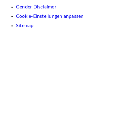
Gender Disclaimer
Cookie-Einstellungen anpassen
Sitemap
Wir
verwenden
auf
dieser
Website
Cookies.
Diese
dienen
dazu,
Inhalte
und
Anzeigen