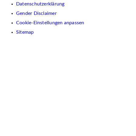
Datenschutzerklärung
Gender Disclaimer
Cookie-Einstellungen anpassen
Sitemap
Wir
verwenden
auf
dieser
Website
Cookies.
Diese
dienen
dazu,
Inhalte
und