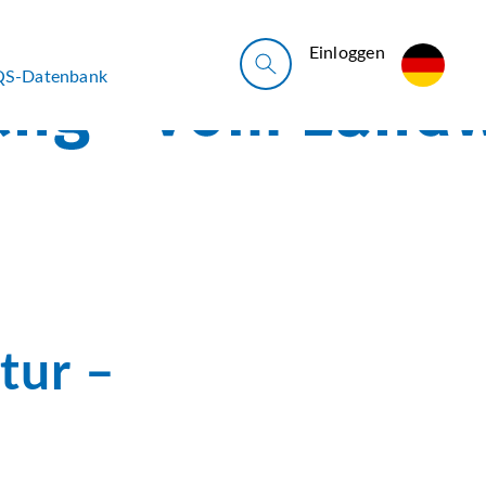
Ein­log­gen
QS-Datenbank
tur –
t