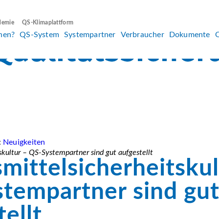
demie
QS-Klimaplattform
hen?
QS-System
Systempartner
Verbraucher
Dokumente
:
Neuigkeiten
skultur – QS-Systempartner sind gut aufgestellt
mittelsicherheitskul
tempartner sind gu
ellt